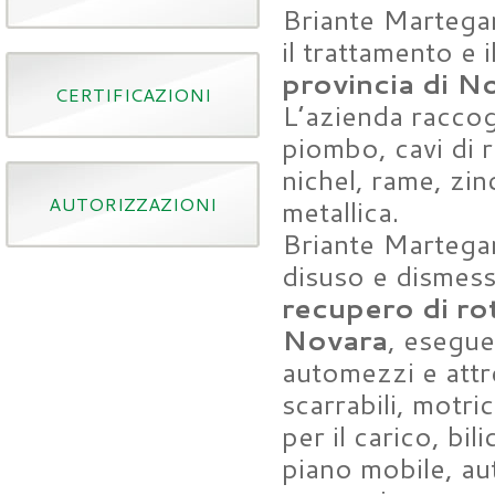
Briante Martegan
il trattamento e i
provincia di N
CERTIFICAZIONI
L’azienda raccog
piombo, cavi di r
nichel, rame, zin
AUTORIZZAZIONI
metallica.
Briante Martegani 
disuso e dismess
recupero di ro
Novara
, esegue
automezzi e attr
scarrabili, motri
per il carico, bil
piano mobile, aut