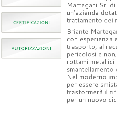
Martegani Srl di
un’azienda dotat
trattamento dei r
CERTIFICAZIONI
Briante Martegan
con esperienza e 
trasporto, al rec
AUTORIZZAZIONI
pericolosi e non,
rottami metallici 
smantellamento di
Nel moderno impi
per essere smist
trasformerà il ri
per un nuovo cicl