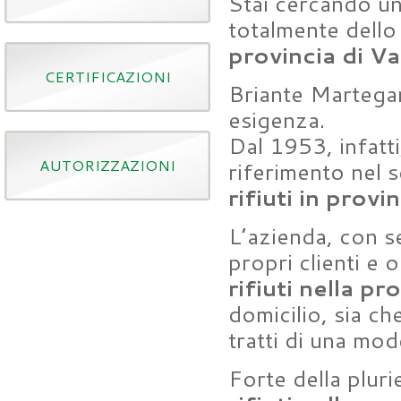
Stai cercando un
totalmente dell
provincia di V
CERTIFICAZIONI
Briante Martegani
esigenza.
Dal 1953, infatt
AUTORIZZAZIONI
riferimento nel s
rifiuti in provi
L’azienda, con s
propri clienti e 
rifiuti nella pr
domicilio, sia che
tratti di una mo
Forte della plur