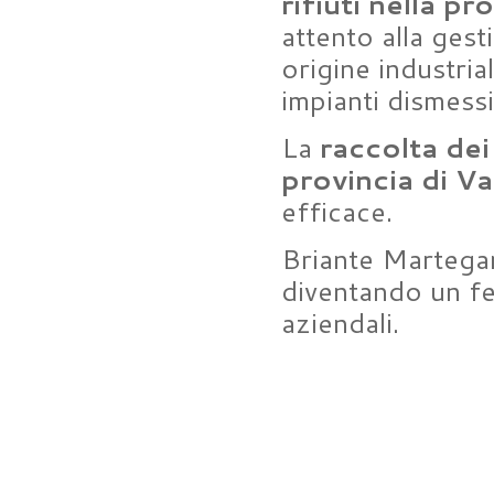
rifiuti nella pr
attento alla gesti
origine industria
impianti dismessi
La
raccolta dei 
provincia di V
efficace.
Briante Martegan
diventando un fed
aziendali.